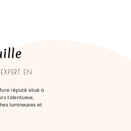
ille
XPERT EN
ure réputé situé à
urs talentueux,
ches lumineuses et